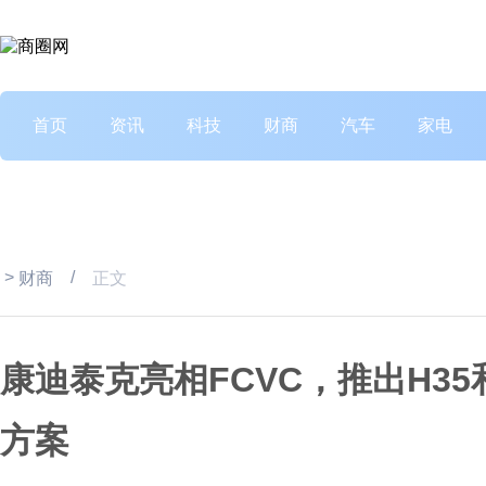
首页
资讯
科技
财商
汽车
家电
>
/
财商
正文
康迪泰克亮相FCVC，推出H35
方案