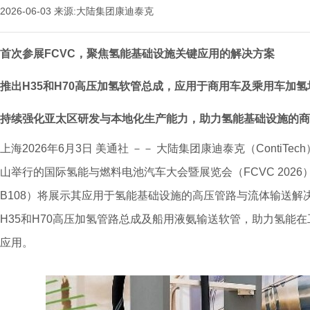
2026-06-03
来源:大陆集团康迪泰克
首次参展
FCVC
，聚焦氢能基础设施关键应用的解决方案
推出
H35
和
H70
高压加氢软管总成，应用于商用车及乘用车加氢
持续强化亚太区研发与本地化生产能力，助力氢能基础设施的商
上海
2026年6月3日
美通社 －－ 大陆集团康迪泰克（ContiTe
山举行的国际氢能与燃料电池汽车大会暨展览会（FCVC 202
B108）将展示其应用于氢能基础设施的高压管路与流体输送解
H35和H70高压加氢管路总成及船用液氨输送软管，助力氢能
应用。