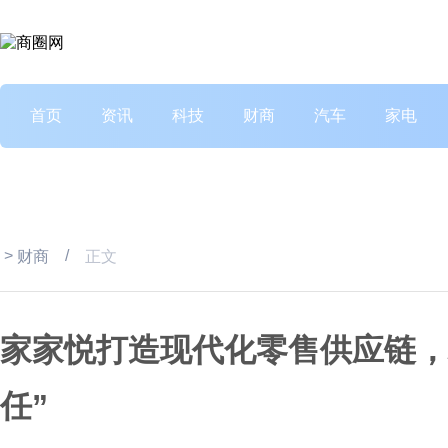
首页
资讯
科技
财商
汽车
家电
>
/
财商
正文
家家悦打造现代化零售供应链，
任”