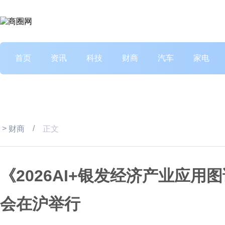
首页
资讯
科技
财商
汽车
家电
>
/
财商
正文
《2026AI+银发经济产业应用
会在沪举行