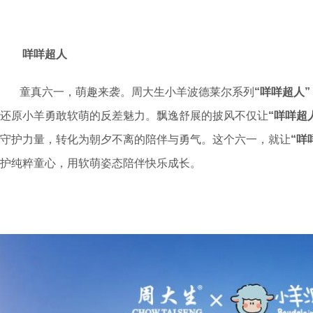
咩咩超人
童真六一，萌趣来袭。周大生小羊波德莱尔系列
“咩咩超人”
还原小羊勇敢软萌的反差魅力。飘逸舒展的披风不仅让
“咩咩超
守护力量，转化为朝夕不离的陪伴与勇气。这个六一，就让
“咩
护纯粹童心，用软萌姿态陪伴快乐成长。