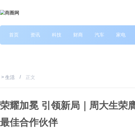
首页
资讯
科技
财商
汽车
家电
>
/
生活
正文
荣耀加冕 引领新局｜周大生荣膺
最佳合作伙伴