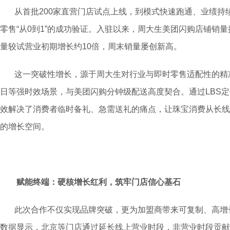
从首批200家直营门店试点上线，到模式快速跑通、业绩持
零售“从0到1”的成功验证。入驻以来，周大生美团闪购店铺销
量较试营业初期增长约10倍，周末销量屡创新高。
这一突破性增长，源于周大生对行业与即时零售适配性的精
日等强时效场景，与美团闪购分钟级配送高度契合。通过LBS
效解决了消费者临时备礼、急需送礼的痛点，让珠宝消费从长线
的增长空间。
赋能终端：硬核增长红利，筑牢门店信心基石
此次合作不仅实现品牌突破，更为加盟商带来可复制、高增
数据显示，北京等门店通过延长线上营业时段，非营业时段贡献