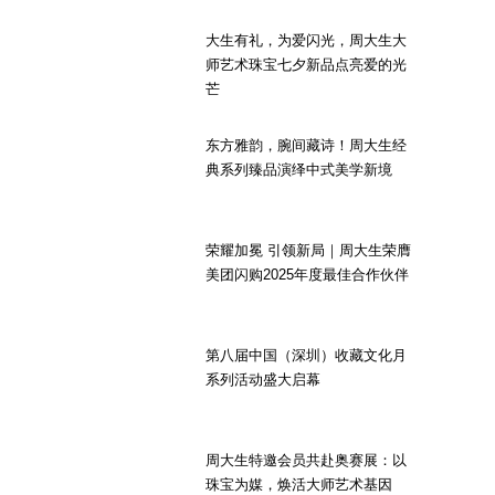
大生有礼，为爱闪光，周大生大
师艺术珠宝七夕新品点亮爱的光
芒
东方雅韵，腕间藏诗！周大生经
典系列臻品演绎中式美学新境
荣耀加冕 引领新局｜周大生荣膺
美团闪购2025年度最佳合作伙伴
第八届中国（深圳）收藏文化月
系列活动盛大启幕
周大生特邀会员共赴奥赛展：以
珠宝为媒，焕活大师艺术基因