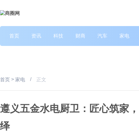
首页
资讯
科技
财商
汽车
家电
>
/
首页
家电
正文
遵义五金水电厨卫：匠心筑家，
绎