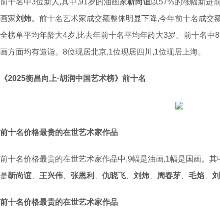
前十名中3位新人,其中,91岁的油画家
靳尚谊
以57%的涨幅新进
画家
刘炜
。前十名艺术家成交额整体明显下降,今年前十名成交额
全榜单平均年龄大4岁,比去年前十名平均年龄大3岁。前十名中8
画方面均有造诣。8位现居北京,1位现居四川,1位现居上海。
《2025衡昌向上·胡润中国艺术榜》前十名
前十名价格最贵的在世艺术家作品
前十名价格最贵的在世艺术家作品中,9幅是油画,1幅是国画。其
是
靳尚谊
、
王兴伟
、
张恩利
、
仇晓飞
、
刘炜
、
周春芽
、
毛焰
、
刘
前十名价格最贵的在世艺术家作品