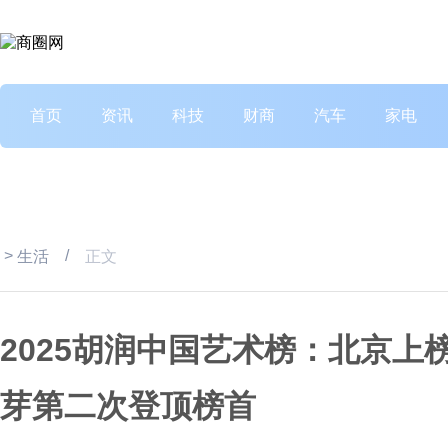
首页
资讯
科技
财商
汽车
家电
>
/
生活
正文
2025胡润中国艺术榜：北京上
芽第二次登顶榜首