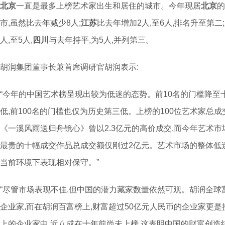
北京
一直是最多上榜艺术家出生和居住的城市。今年现居
北京
的
市,虽然比去年减少8人;
江苏
比去年增加2人,至6人,排名升至第二;
人,至5人,
四川
与去年持平,为5人,并列第三。
胡润集团董事长兼首席调研官胡润表示:
“今年的中国艺术榜呈现出较为低迷的态势。前10名的门槛降至
低,前100名的门槛也仅为历史第三低。上榜的100位艺术家总成
《一溪风雨送归舟镜心》曾以2.3亿元的高价成交,而今年艺术市
最贵的十幅成交作品总成交额仅刚过2亿元。艺术市场的整体低
当前环境下表现相对保守。”
“尽管市场表现不佳,但中国的潜力藏家数量依然可观。胡润全球富
企业家,而在胡润百富榜上,财富超过50亿元人民币的企业家更是接
上的企业家中,近八成在十年前尚未上榜,这表明中国的财富创