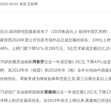
2025-09-02
来源:互联网
近日,胡润研究院最新发布了《2025衡昌向上·胡润中国艺术榜》,
家按照2024年度公开拍卖市场作品总成交额的排名。100位上榜
48%。上榜门槛下降51%,至289万元。3位艺术家成交额过亿,
70岁的重庆油画家
周春芽
过去一年成交额1.3亿元,下降43%,
榜。其2012年作《锦霞》和2010年作《桃》去年分别由中国嘉德
价格拍出。周春芽成为继崔如琢和范曾之后,第三位两次及以上
73岁的广东油画和国画家
黄建南
过去一年成交额1.2亿元,下降
术榜上的历史最高排名。自2014年首次上榜以来,黄建南已经连续