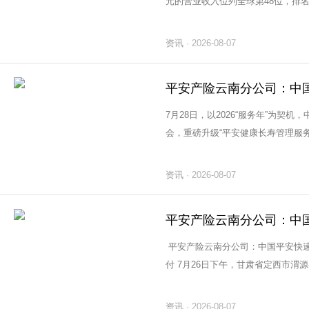
元的营业收入位列全球第48位，排名
金融+医疗养老”服务集团，中国平安已
资讯
· 2026-08-07
7月28日，以2026“服务年”为契
会，重磅升级“平安健康长寿管理服务
力，通过系统化的风险防控和主动干预
资讯
· 2026-08-07
平安产险云南分公司：中国平安快速
付 7月26日下午，甘肃省定西市渭源县会川镇双石门景区发生山洪灾害。截至26日
17时40分，本次灾害已造成10人遇难
资讯
· 2026-08-07