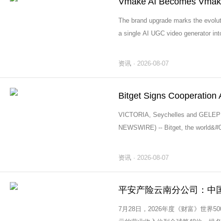
The brand upgrade marks the evolu
a single AI UGC video generator into
into viral social video using proven 
资讯
· 2026-08-07
VICTORIA, Seychelles and GELEPH
NEWSWIRE) -- Bitget, the world&#0
signed a cooperation agreement wit
资讯
· 2026-08-07
7月28日，2026年度《财富》世界5