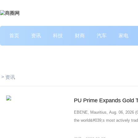
首页
资讯
科技
财商
汽车
家电
>
资讯
EBENE, Mauritius, Aug. 06, 2026
the world&#039;s most actively trad
to respond rapidly to geopolitical d