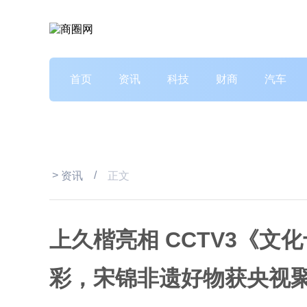
首页
资讯
科技
财商
汽车
>
/
资讯
正文
上久楷亮相 CCTV3《文
彩，宋锦非遗好物获央视