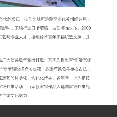
上久坎纱缎庄，技艺文脉可追溯至清代苏州织造局，
影响，宋锦行业日渐萎缩、技艺濒临失传。2009
工艺与专业人才，接续传承百年宋锦织造文脉，并
推广大使吴建华领衔打造。其率先提出宋锦“活态保
在严守宋锦经纬双向起花、多重纬换色等核心古法工
遗技艺的科学化、现代化传承。多年来，上久楷持
家级外事活动，百余款宋锦作品入选国家级外事礼
方丝绸文化魅力。