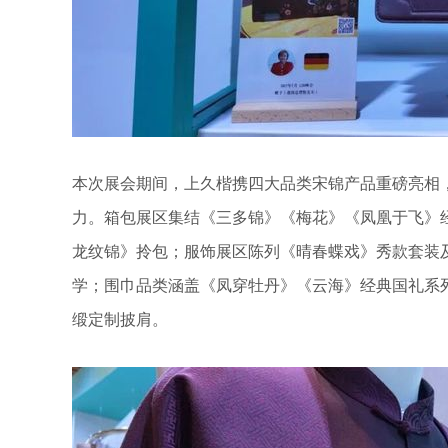
本次展会期间，上久楷携四大品类宋锦产品重磅亮相
力。箱包展区集结《三多锦》《梅花》《凤凰于飞》
龙纹锦》拎包；服饰展区陈列《晴春蝶戏》秀款套装
学；围巾品类涵盖《凤穿牡丹》《云海》经典国礼系列
缎定制披肩。