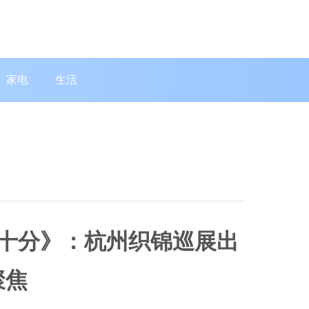
家电
生活
化十分》：杭州织锦巡展出
聚焦