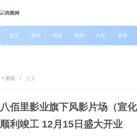
首页
资讯
科技
财商
汽车
家电
>
/
资讯
正文
八佰里影业旗下风影片场（宣化
顺利竣工 12月15日盛大开业