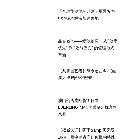
「全球能源循环计划」愿景发布
电池循环经济加速落地
品誉咨询——绩效破局：从 “效率
优先” 到 “效能质变” 的管理范式
革新
【共和国艺者】辞令通古今·书画
集大成‖专访张献春
澳门药店卖断货！日本
LUERLING NMN面膜掀起抗衰新
风暴
【权威认证】阿里&amp;贝壳双
加持！看中辅资产如何重构特殊