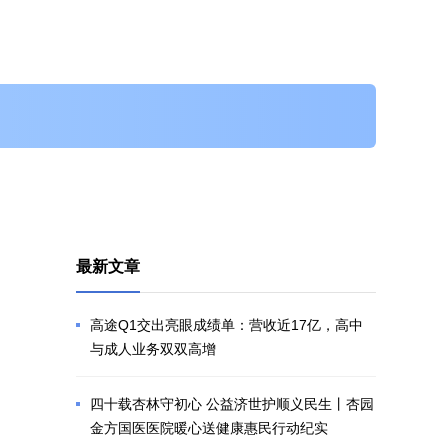
最新文章
高途Q1交出亮眼成绩单：营收近17亿，高中
与成人业务双双高增
四十载杏林守初心 公益济世护顺义民生丨杏园
金方国医医院暖心送健康惠民行动纪实