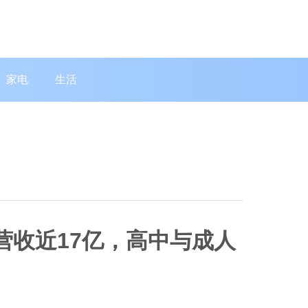
家电
生活
营收近17亿，高中与成人