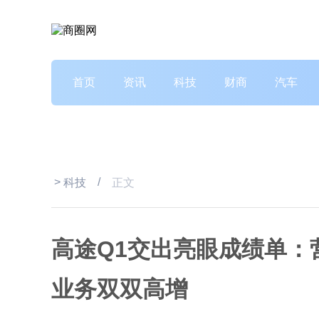
首页
资讯
科技
财商
汽车
>
/
科技
正文
高途Q1交出亮眼成绩单：
业务双双高增