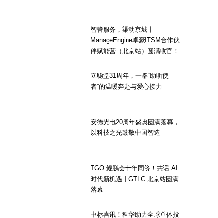
智管服务，渠动京城丨
ManageEngine卓豪ITSM合作伙
伴赋能营（北京站）圆满收官！
立聪堂31周年，一群“助听使
者”的温暖奔赴与爱心接力
安德光电20周年盛典圆满落幕，
以科技之光致敬中国智造
TGO 鲲鹏会十年同侪！共话 AI
时代新机遇丨GTLC 北京站圆满
落幕
中标喜讯！科华助力全球单体投