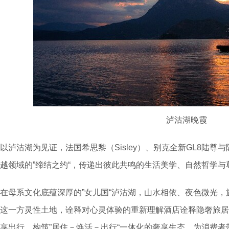
泸沽湖晚霞
以泸沽湖为见证，法国希思黎（Sisley）、别克全新GL8陆
越领域的”缔结之约“，传递出彼此共鸣的生活美学、自然哲学与
在母系文化底蕴深厚的”女儿国“泸沽湖，山水相依、夜色微光
这一方灵性土地，诠释对心灵体验的重新理解酒店诠释隐奢旅居
享出行，构筑”居住－焕活－出行“一体化的奢享生态，为消费者