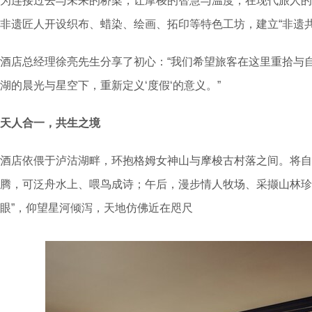
为连接过去与未来的桥梁，让摩梭的智慧与温度，在现代旅人的
非遗匠人开设织布、蜡染、绘画、拓印等特色工坊，建立“非遗
酒店总经理徐亮先生分享了初心：“我们希望旅客在这里重拾与
湖的晨光与星空下，重新定义‘度假‘的意义。”
天人合一，共生之境
酒店依偎于泸沽湖畔，环抱格姆女神山与摩梭古村落之间。将自
腾，可泛舟水上、喂鸟成诗；午后，漫步情人牧场、采撷山林珍
眼”，仰望星河倾泻，天地仿佛近在咫尺