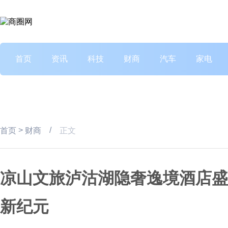
首页
资讯
科技
财商
汽车
家电
>
/
首页
财商
正文
凉山文旅泸沽湖隐奢逸境酒店盛
新纪元