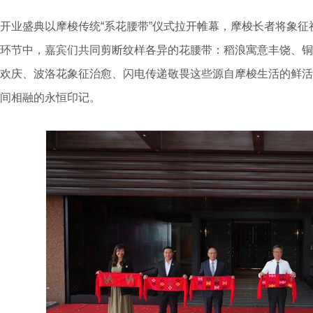
开业盛典以摩梭传统“系花腰带”仪式拉开帷幕，摩梭长者将象
环节中，嘉宾们共同剪断纹样各异的花腰带：稻浪寓意丰饶、铜
欢庆、波洛花象征治愈、闪电传递敬畏这些源自摩梭生活的鲜活
间相融的永恒印记。